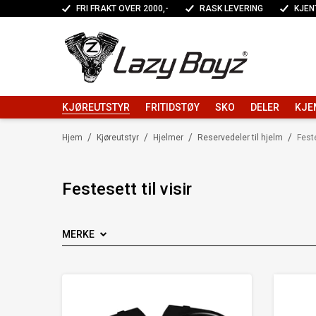
FRI FRAKT OVER 2000,-
RASK LEVERING
KJEN
KJØREUTSTYR
FRITIDSTØY
SKO
DELER
KJE
/
/
/
/
Hjem
Kjøreutstyr
Hjelmer
Reservedeler til hjelm
Feste
Festesett til visir
MERKE