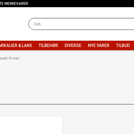
TE MERKEVARER
MIKALIER & LAKK
TILBEHØR
DIVERSE
NYE VARER
TILBUD
sett til visir