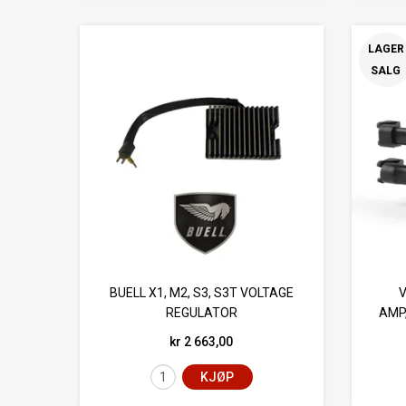
LAGER
SALG
BUELL X1, M2, S3, S3T VOLTAGE
V
REGULATOR
AMP
kr 2 663,00
KJØP