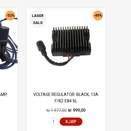
-52%
-49%
LAGER
SALG
AMP,
VOLTAGE REGULATOR. BLACK, 13A
F/82-E84 XL
kr 1 977,00
kr 999,00
KJØP