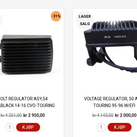
-31%
LAGER
SALG
OLT REGULATOR ASY,54
VOLTAGE REGULATOR, 50 
,BLACK 14-16 CVO-TOURING
TOURING 95-96 W/EFI
kr 4 251,00
kr 2 950,00
kr 4 143,00
kr 2 000,00
KJØP
KJØP