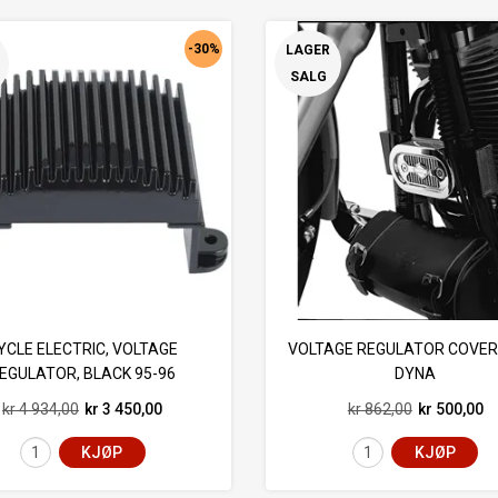
-30%
LAGER
SALG
YCLE ELECTRIC, VOLTAGE
VOLTAGE REGULATOR COVER
EGULATOR, BLACK 95-96
DYNA
FLT/TOURING
kr 4 934,00
kr 3 450,00
kr 862,00
kr 500,00
KJØP
KJØP