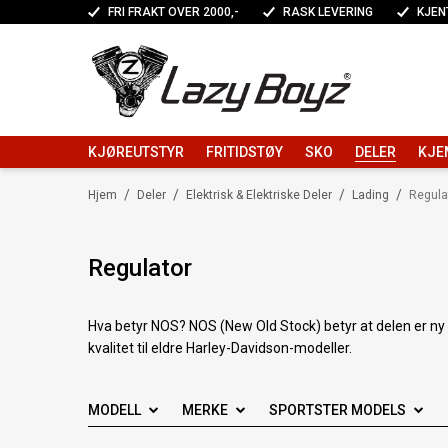
FRI FRAKT OVER 2000,-
RASK LEVERING
KJEN
KJØREUTSTYR
FRITIDSTØY
SKO
DELER
KJE
/
/
/
/
Hjem
Deler
Elektrisk & Elektriske Deler
Lading
Regula
Regulator
Hva betyr NOS? NOS (New Old Stock) betyr at delen er ny og
kvalitet til eldre Harley-Davidson-modeller.
MODELL
MERKE
SPORTSTER MODELS