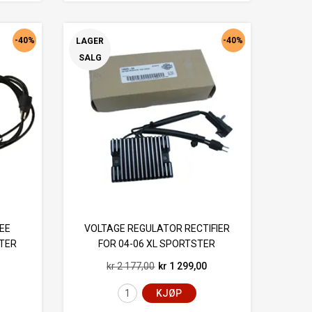
-40%
-40%
LAGER
SALG
EE
VOLTAGE REGULATOR RECTIFIER
STER
FOR 04-06 XL SPORTSTER
kr 2 177,00
kr 1 299,00
KJØP