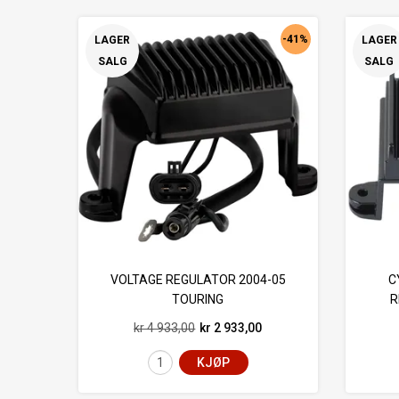
-41%
LAGER
LAGER
SALG
SALG
VOLTAGE REGULATOR 2004-05
C
TOURING
R
kr 4 933,00
kr 2 933,00
KJØP