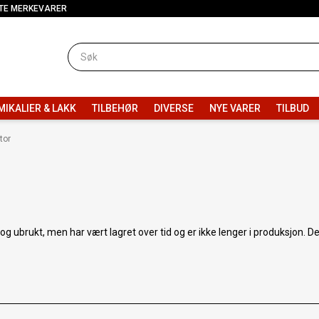
TE MERKEVARER
MIKALIER & LAKK
TILBEHØR
DIVERSE
NYE VARER
TILBUD
tor
 ubrukt, men har vært lagret over tid og er ikke lenger i produksjon. De