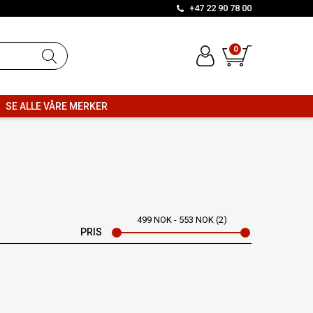
+47 22 90 78 00
0
SE ALLE VÅRE MERKER
499
NOK
553
NOK
2
PRIS