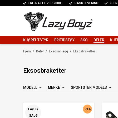
FRI FRAKT OVER 2000,-
RASK LEVERING
KJEN
KJØREUTSTYR
FRITIDSTØY
SKO
DELER
KJE
/
/
/
Hjem
Deler
Eksosanlegg
Eksosbraketter
Eksosbraketter
MODELL
MERKE
SPORTSTER MODELS
-71%
LAGER
SALG